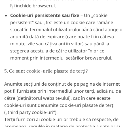
își închide browserul.
Cookie-uri persistente sau fixe
– Un „cookie
persistent” sau „fix” este un cookie care rămâne
stocat în terminalul utilizatorului până când atinge o
anumită dată de expirare (care poate fi în câteva
minute, zile sau câțiva ani în viitor) sau până la
ștegerea acestuia de către utilizator în orice
moment prin intermediul setărilor browserului.
5. Ce sunt cookie-urile plasate de terți?
Anumite secțiuni de conținut de pe pagina de internet
pot fi furnizate prin intermediul unor terți, adică nu de
către [deținătorul website-ului], caz în care aceste
cookie-uri sunt denumite cookie-uri plasate de terți
(„third party cookie-uri”).
Terții furnizori ai cookie-urilor trebuie să respecte, de
asemenea, regulile în materie de protecție a datelor și