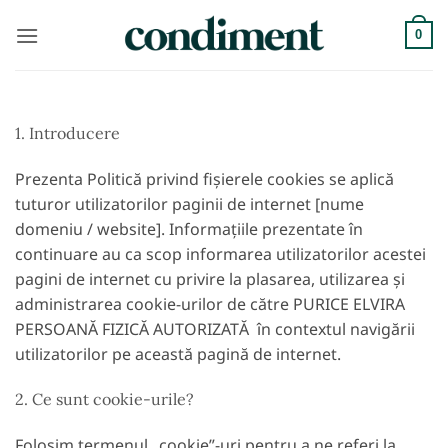
Skip
to
0
content
1. Introducere
Prezenta Politică privind fișierele cookies se aplică
tuturor utilizatorilor paginii de internet [nume
domeniu / website]. Informațiile prezentate în
continuare au ca scop informarea utilizatorilor acestei
pagini de internet cu privire la plasarea, utilizarea și
administrarea cookie-urilor de către PURICE ELVIRA
PERSOANĂ FIZICĂ AUTORIZATĂ în contextul navigării
utilizatorilor pe această pagină de internet.
2. Ce sunt cookie-urile?
Folosim termenul „cookie”-uri pentru a ne referi la