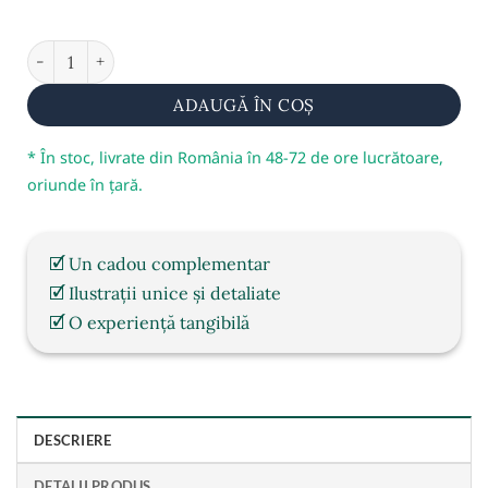
În stoc
Cantitate Felicitare de Crăciun, model fundă aurie
ADAUGĂ ÎN COȘ
* În stoc, livrate din România în 48-72 de ore lucrătoare,
oriunde în țară.
🗹 Un cadou complementar
🗹 Ilustrații unice și detaliate
🗹 O experiență tangibilă
DESCRIERE
DETALII PRODUS