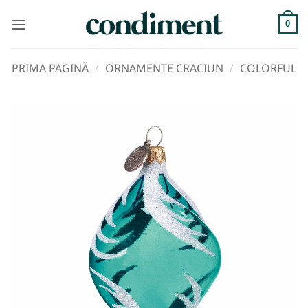
Skip
to
0
content
PRIMA PAGINĂ
/
ORNAMENTE CRACIUN
/
COLORFUL