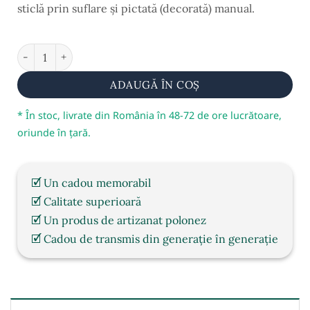
sticlă prin suflare și
pictată (decorată) manual
.
În stoc
Cantitate Ornament brad, suflat și pictat manual, model C
ADAUGĂ ÎN COȘ
* În stoc, livrate din România în 48-72 de ore lucrătoare,
oriunde în țară.
🗹 Un cadou memorabil
🗹 Calitate superioară
🗹 Un produs de artizanat polonez
🗹 Cadou de transmis din generație în generație