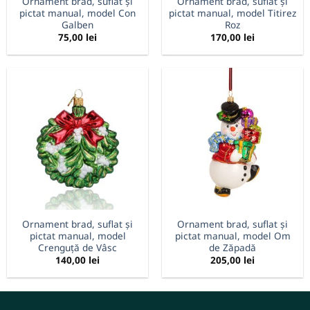
Ornament brad, suflat și
Ornament brad, suflat și
pictat manual, model Con
pictat manual, model Titirez
Galben
Roz
75,00
lei
170,00
lei
Ornament brad, suflat și
Ornament brad, suflat și
pictat manual, model
pictat manual, model Om
Crenguță de Vâsc
de Zăpadă
140,00
lei
205,00
lei