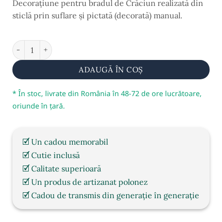
Decorațiune pentru bradul de Crăciun
realizată din
sticlă prin suflare și
pictată (decorată) manual
.
În stoc
Cantitate Ornament brad, suflat și pictat manual, model Br
ADAUGĂ ÎN COȘ
* În stoc, livrate din România în 48-72 de ore lucrătoare,
oriunde în țară.
🗹 Un cadou memorabil
🗹 Cutie inclusă
🗹 Calitate superioară
🗹 Un produs de artizanat polonez
🗹 Cadou de transmis din generație în generație