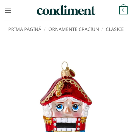
Skip
to
0
content
PRIMA PAGINĂ
/
ORNAMENTE CRACIUN
/
CLASICE