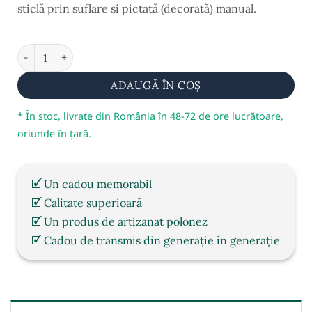
sticlă prin suflare și
pictată (decorată) manual
.
În stoc
Cantitate Ornament brad, suflat și pictat manual, model S
ADAUGĂ ÎN COȘ
* În stoc, livrate din România în 48-72 de ore lucrătoare,
oriunde în țară.
🗹 Un cadou memorabil
🗹 Calitate superioară
🗹 Un produs de artizanat polonez
🗹 Cadou de transmis din generație în generație